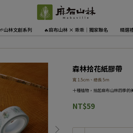
🌱山林文創系列
🔥麻布山林 × 乖乖｜獨家聯名
精選
森林拾花紙膠帶
寬 1.5cm、總長 5m
十種植物，拾起麻布山林四季的
NT$59