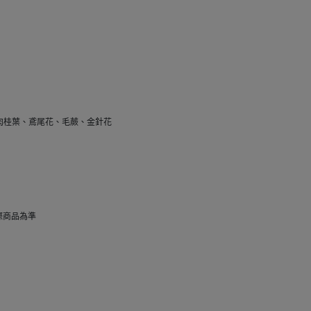
肉桂葉、鳶尾花、毛蕨、金針花
際商品為準