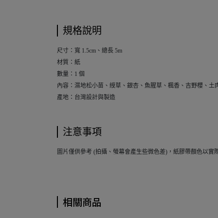
規格說明
尺寸：寬 1.5cm、總長 5m
材質：紙
數量：1 個
內容：濕地松小苗、綬草、銀杏、魚腥草、楓香、吉野櫻、土
產地：台灣設計與製造
注意事項
圖片僅供參考 (拍攝、螢幕會產生些微色差)，紙膠帶顏色以實
相關商品