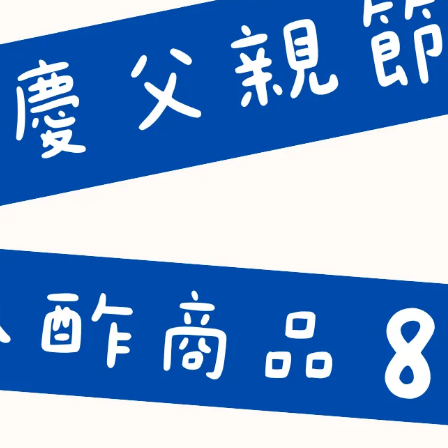
濕地松小苗(麻布山林logo)
綬草
銀杏
魚腥草
楓香
吉野櫻
土肉桂葉
鳶尾花
毛蕨
金針花