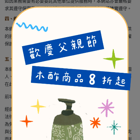
如因業務需要有必要委託其他單位提供服務時，本網站亦會嚴格要
求其遵守保密義務，並且採取必要檢查程序以確定其將確實遵守。
四、網站對外的相關連結
本網站的網頁提供其他網站的網路連結，您也可經由本網站所提供
的連結，點選進入其他網站。但該連結網站不適用本網站的隱私權
保護政策，您必須參考該連結網站中的隱私權保護政策。
五、與第三人共用個人資料之政策
本網站絕不會提供、交換、出租或出售任何您的個人資料給其他個
人、團體、私人企業或公務機關，但有法律依據或合約義務者，不
在此限。
前項但書之情形包括不限於：
經由您書面同意。
法律明文規定。
為免除您生命、身體、自由或財產上之危險。
與公務機關或學術研究機構合作，基於公共利益為統計或學術研究
而有必要，且資料經過提供者處理或蒐集著依其揭露方式無從識別